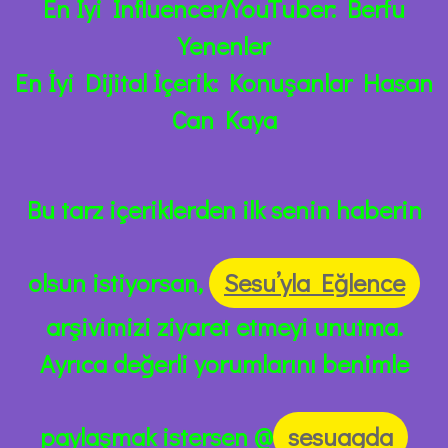
En İyi Influencer/YouTuber: Berfu
Yenenler
En İyi Dijital İçerik: Konuşanlar Hasan
Can Kaya
Bu tarz içeriklerden ilk senin haberin
olsun istiyorsan,
Sesu’yla Eğlence
arşivimizi ziyaret etmeyi unutma.
Ayrıca değerli yorumlarını benimle
paylaşmak istersen @
sesuagda