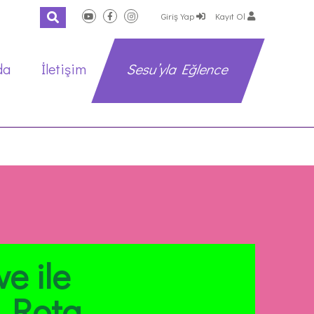
Giriş Yap
Kayıt Ol
da
İletişim
Sesu’yla Eğlence
e ile
i Rota