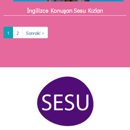
İngilizce Konuşan Sesu Kızları
1
2
Sonraki >