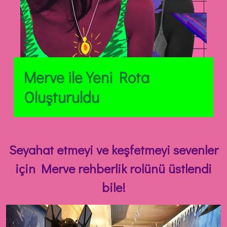
Merve ile
Yeni Rota
Oluşturuldu
Seyahat etmeyi ve keşfetmeyi sevenler
için Merve rehberlik rolünü üstlendi
bile!